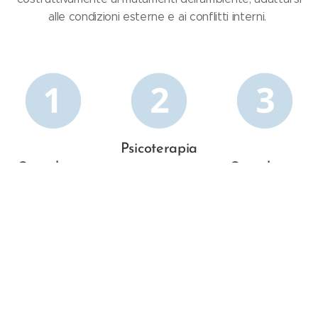
alle condizioni esterne e ai conflitti interni.
Psicoterapia
Consulenza
Consulenza
La psicoterapia
Psicologica
Psichiatrica
è un percorso
di trattamento
Attraverso la
La consulenza
dei disturbi
consulenza
psichiatrica si
psicologici
psicologica è
propone come
(disturbi d'ansia,
possibile
una
consulenza
disturbo di
trattare tutti
medica
panico,
quei problemi
specialistica