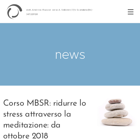
dott. Andrea Ruozzi
corso A. Vallisneri, 17/v Scandiano (Re) -
3472231126
news
Corso MBSR: ridurre lo
stress attraverso la
meditazione: da
ottobre 2018